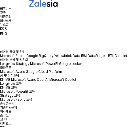
비즈니스
교육
제품문의
회사소개
뉴스룸
KOR
ENG
데이터 통합 및 관리
Microsoft Fabric
Google BigQuery
Yellowbrick Data
IBM DataStage
BTL Data In
데이터 분석 및 시각화
Longview
Strategy
Microsoft PowerBI
Google Looker
클라우드
Microsoft Azure
Google Cloud Platform
AI 및 머신러닝
KNIME
Microsoft Azure OpenAI
Microsoft Copilot
Longview 교육
KNIME 교육
Microsoft PowerBI 교육
Strategy 교육
Microsoft Fabric 교육
솔루션문의
기술지원문의
회사개요
조직도
고객사
레퍼런스