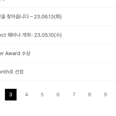
분을 찾아옵니다 – 23.06.13(화)
ct 웨비나 개최- 23.05.10(수)
er Award 수상
Month로 선정
다음
3
맨끝
4
5
6
7
8
9