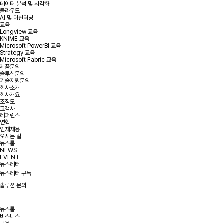
데이터 분석 및 시각화
클라우드
AI 및 머신러닝
교육
Longview 교육
KNIME 교육
Microsoft PowerBI 교육
Strategy 교육
Microsoft Fabric 교육
제품문의
솔루션문의
기술지원문의
회사소개
회사개요
조직도
고객사
레퍼런스
연혁
인재채용
오시는 길
뉴스룸
NEWS
EVENT
뉴스레터
뉴스레터 구독
솔루션 문의
뉴스룸
비즈니스